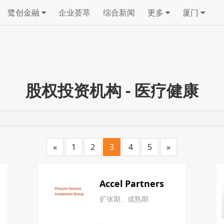
鹭创金融
企业荟萃
综合新闻
更多
厦门
股权投资机构 - 医疗健康
«
1
2
3
4
5
»
Accel Partners
扩张期、成熟期