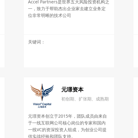
Accel Partners是世界五大风险投资机构之
一，致力于帮助杰出企业家去建立业务定
位非常明晰的技术公司
关键词：
元璟资本
初创期、扩张期、成熟期
元璟资本创立于2015年，团队成员由来自
于一线互联网公司核心岗位的专家和国内
一线VC的资深投资人组成，为创业公司提
供实战经验和团队支持。