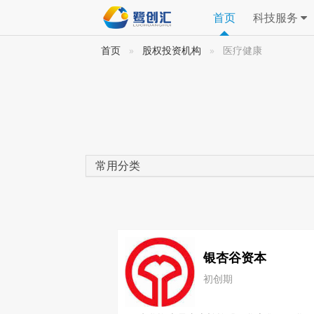
首页
科技服务
首页
股权投资机构
医疗健康
常用分类
银杏谷资本
初创期