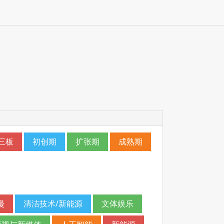
三板
初创期
扩张期
成熟期
漫
清洁技术/新能源
文体娱乐