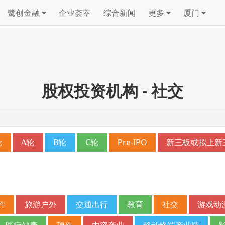
鹭创金融
企业荟萃
综合新闻
更多
厦门
股权投资机构 - 社交
轮
A轮
B轮
C轮
Pre-IPO
新三板或拟上新
件
旅游户外
交通出行
教育
社交
游戏动