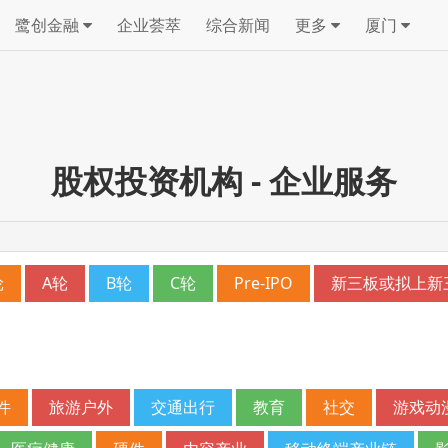
鹭创金融
企业荟萃
综合新闻
更多
厦门
股权投资机构 - 企业服务
轮
A轮
B轮
C轮
Pre-IPO
新三板或拟上新
件
旅游户外
交通出行
教育
社交
游戏动