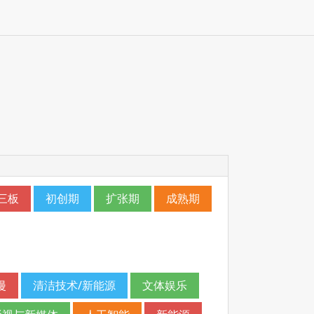
三板
初创期
扩张期
成熟期
漫
清洁技术/新能源
文体娱乐