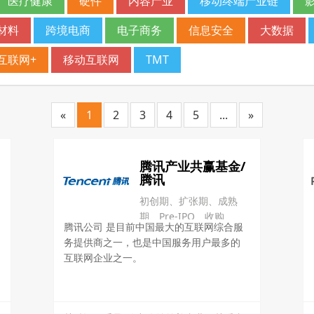
医疗健康
硬件
内容产业
移动终端产业链
材料
跨境电商
电子商务
信息安全
大数据
互联网+
移动互联网
TMT
«
1
2
3
4
5
...
»
腾讯产业共赢基金/
腾讯
初创期、扩张期、成熟
期、Pre-IPO、收购
腾讯公司 是目前中国最大的互联网综合服
务提供商之一，也是中国服务用户最多的
互联网企业之一。