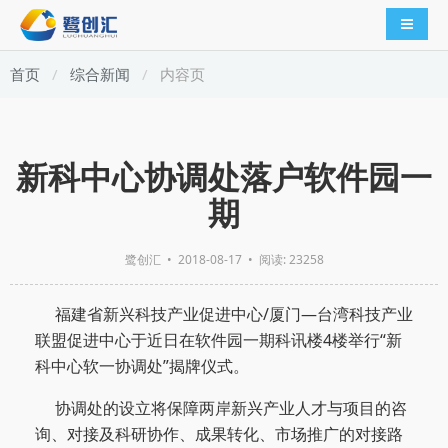
导航切
首页
综合新闻
内容页
新科中心协调处落户软件园一
期
鹭创汇
•
2018-08-17
• 阅读: 23258
福建省新兴科技产业促进中心
/
厦门
—
台湾科技产业
联盟促进中心于近日在软件园一期科讯楼
4
楼举行
“
新
科中心软一协调处
”
揭牌仪式
。
协调处的设立将保障两岸新兴产业人才与项目的咨
询、对接及科研协作、成果转化、市场推广的对接路