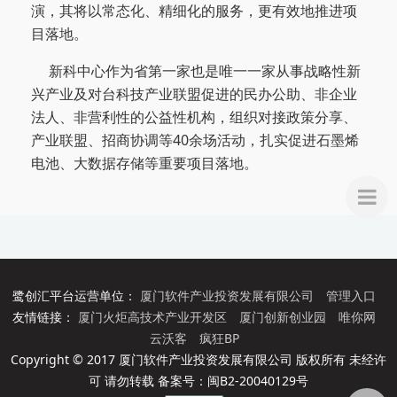
演，其将以常态化、精细化的服务，更有效地推进项
目落地。
新科中心作为省第一家也是唯一一家从事战略性新
兴产业及对台科技产业联盟促进的民办公助、非企业
法人、非营利性的公益性机构，组织对接政策分享、
产业联盟、招商协调等
40
余场活动，扎实促进石墨烯
电池、大数据存储等重要项目落地。
侧
栏
导
鹭创汇平台运营单位：
厦门软件产业投资发展有限公司
管理入口
友情链接：
厦门火炬高技术产业开发区
厦门创新创业园
唯你网
航
云沃客
疯狂BP
Copyright © 2017 厦门软件产业投资发展有限公司 版权所有 未经许
可 请勿转载 备案号：闽B2-20040129号